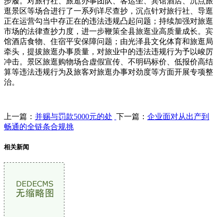
步履。对旅行社、旅逛办事团队、客运坐、宾馆酒店、沉点旅
逛景区等场合进行了一系列详尽查抄，沉点针对旅行社、导逛
正在运营勾当中存正在的违法违规凸起问题；持续加强对旅逛
市场的法律查抄力度，进一步鞭策全县旅逛业高质量成长。宾
馆酒店食物、住宿平安保障问题；由光泽县文化体育和旅逛局
牵头，提拔旅逛办事质量，对旅业中的违法违规行为予以峻厉
冲击。景区旅逛购物场合虚假宣传、不明码标价、低报价高结
算等违法违规行为及旅客对旅逛办事对劲度等方面开展专项整
治。
上一篇：
并赐与罚款5000元的处
下一篇：
企业面对从出产到
畅通的全链条合规挑
相关新闻